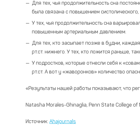
Для тех, чья продолжительность сна постоян
была связана с повышением систолического, и
У тех, чья продолжительность сна варьирова
повышенным артериальным давлением.
Для тех, кто засыпает позже в будни, кажда
рт.ст. нижнего. У тех, кто ложится раньше, так
У подростков, которые отнесли себя к «сов
рт.ст. А вот у «жаворонков» количество опа
«Результаты нашей работы показывают, что ре
Natasha Morales-Ghinaglia, Penn State College of
Источник:
Ahajournals