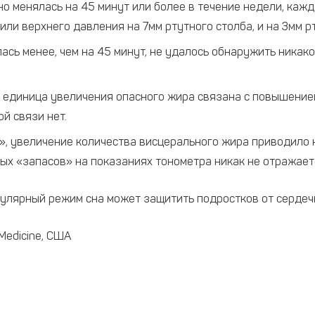
но менялась на 45 минут или более в течение недели, ка
ли верхнего давления на 7мм ртутного столба, и на 3мм рт
лась менее, чем на 45 минут, не удалось обнаружить ника
я единица увеличения опасного жира связана с повышением 
ой связи нет.
ам», увеличение количества висцерального жира приводило
сных «запасов» на показаниях тонометра никак не отражает
гулярный режим сна может защитить подростков от серде
 Medicine, США