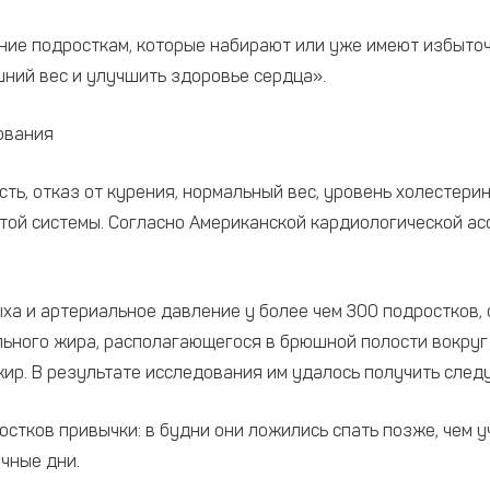
е подросткам, которые набирают или уже имеют избыточну
шний вес и улучшить здоровье сердца».
дования
ть, отказ от курения, нормальный вес, уровень холестерин
й системы. Согласно Американской кардиологической ассо
а и артериальное давление у более чем 300 подростков, с
ального жира, располагающегося в брюшной полости вокруг 
жир. В результате исследования им удалось получить сле
остков привычки: в будни они ложились спать позже, чем 
чные дни.