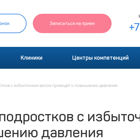
онок
Записаться на прием
+
Клиники
Центры компетенций
стков с избыточным весом приводят к повышению давления
 подростков с избыто
шению давления