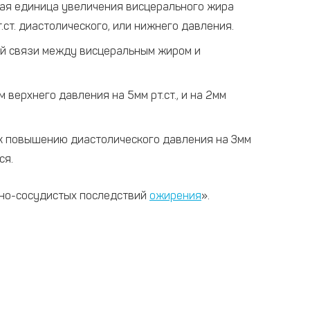
ждая единица увеличения висцерального жира
.ст. диастолического, или нижнего давления.
кой связи между висцеральным жиром и
верхнего давления на 5мм рт.ст., и на 2мм
 к повышению диастолического давления на 3мм
ся.
чно-сосудистых последствий
ожирения
».